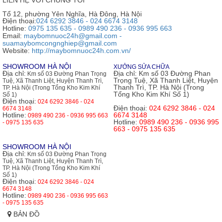
Tổ 12, phường Yên Nghĩa, Hà Đông, Hà Nội
Điện thoại:
024 6292 3846 - 024 6674 3148
Hotline:
0975 135 635 - 0989 490 236 - 0936 995 663
Email:
maybomnuoc24h@gmail.com -
suamaybomcongnghiep@gmail.com
Website:
http://maybomnuoc24h.com.vn/
SHOWROOM HÀ NỘI
XƯỞNG SỬA CHỮA
Địa chỉ:
Địa chỉ:
Km số 03 Đường Phan
Km số 03 Đường Phan Trọng
Trọng Tuệ, Xã Thanh Liệt, Huyện
Tuệ, Xã Thanh Liệt, Huyện Thanh Trì,
Thanh Trì, TP. Hà Nội (Trong
TP. Hà Nội (Trong Tổng Kho Kim Khí
Tổng Kho Kim Khí Số 1)
Số 1)
Điện thoại:
024 6292 3846 - 024
Điện thoại:
024 6292 3846 - 024
6674 3148
Hotline:
6674 3148
0989 490 236 - 0936 995 663
Hotline:
0989 490 236 - 0936 995
- 0975 135 635
663 - 0975 135 635
SHOWROOM HÀ NỘI
Địa chỉ:
Km số 03 Đường Phan Trọng
Tuệ, Xã Thanh Liệt, Huyện Thanh Trì,
TP. Hà Nội (Trong Tổng Kho Kim Khí
Số 1)
Điện thoại:
024 6292 3846 - 024
6674 3148
Hotline:
0989 490 236 - 0936 995 663
- 0975 135 635
BẢN ĐỒ