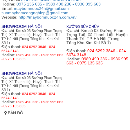
Hotline:
0975 135 635 - 0989 490 236 - 0936 995 663
Email:
maybomnuoc24h@gmail.com -
suamaybomcongnghiep@gmail.com
Website:
http://maybomnuoc24h.com.vn/
SHOWROOM HÀ NỘI
XƯỞNG SỬA CHỮA
Địa chỉ:
Địa chỉ:
Km số 03 Đường Phan
Km số 03 Đường Phan Trọng
Trọng Tuệ, Xã Thanh Liệt, Huyện
Tuệ, Xã Thanh Liệt, Huyện Thanh Trì,
Thanh Trì, TP. Hà Nội (Trong
TP. Hà Nội (Trong Tổng Kho Kim Khí
Tổng Kho Kim Khí Số 1)
Số 1)
Điện thoại:
024 6292 3846 - 024
Điện thoại:
024 6292 3846 - 024
6674 3148
Hotline:
6674 3148
0989 490 236 - 0936 995 663
Hotline:
0989 490 236 - 0936 995
- 0975 135 635
663 - 0975 135 635
SHOWROOM HÀ NỘI
Địa chỉ:
Km số 03 Đường Phan Trọng
Tuệ, Xã Thanh Liệt, Huyện Thanh Trì,
TP. Hà Nội (Trong Tổng Kho Kim Khí
Số 1)
Điện thoại:
024 6292 3846 - 024
6674 3148
Hotline:
0989 490 236 - 0936 995 663
- 0975 135 635
BẢN ĐỒ