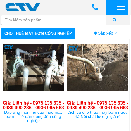
Sắp xếp
CHO THUÊ MÁY BƠM CÔNG NGHIỆP
Giá: Liên hệ - 0975 135 635 -
Giá: Liên hệ - 0975 135 635 -
0989 490 236 - 0936 995 663
0989 490 236 - 0936 995 663
Đáp ứng mọi nhu cầu thuê máy
Dịch vụ cho thuê máy bơm nước
bơm – Từ dân dụng đến công
Hà Nội chất lượng, giá rẻ
nghiệp