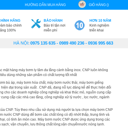
HƯỚNG DẪN MUA HÀNG
GIỎ HÀNG ()
CHÍNH HÃNG
BẢO HÀNH
HƠN 10 NĂM
ảm bảo chính
Bảo trì tận nơi
Kinh nghiệm
ãng 100%
miễn phí
triển khai
HÀ NỘI:
0975 135 635 - 0989 490 236 - 0936 995 663
ác mặt hàng máy bơm ly tâm đa tầng cánh bằng inox. CNP luôn không
i tiêu dùng những sản phẩm có chất lượng tốt nhất
bơm bù áp, máy bơm hóa chất, máy bơm nước thải, máy bơm giếng
iện đại trong sản xuất . CNP đã, đang nỗ lực đáng kể để thực hiện đổi
ụng cho các doanh nghiệp công nghiệp và khai thác mỏ, nguồn cung cấp
y cung cấp các nhà cao tầng, công nghiệp xử lý nước , lọc nước, ngành
u của CNP. Tùy theo nhu cầu sử dụng mà người ta lựa chọn máy bơm CNP
 nước CNP dùng để bơm các chất lỏng có độ nhớt thấp, trung tính và
hại, có tính ăn mòn cao. Máy bơm nước CNP được ứng dụng trong các
m sạch; vận chuyển, lưu thông chất lỏng;vận chuyểnnước nóng lạnh.