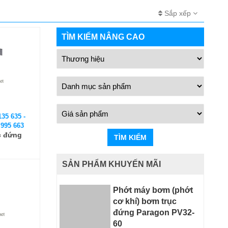
Sắp xếp
TÌM KIẾM NÂNG CAO
135 635 -
 995 663
c đứng
TÌM KIẾM
SẢN PHẨM KHUYẾN MÃI
Phớt máy bơm (phớt
cơ khí) bơm trục
đứng Paragon PV32-
60