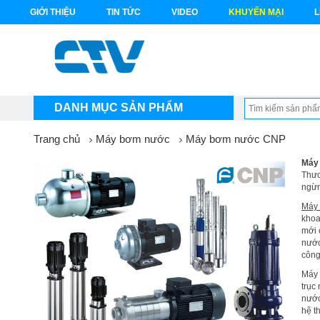
GIỚI THIỆU
TIN TỨC
VIDEO
KHUYẾN MẠI
L
DANH MỤC SẢN PHẨM
Trang chủ
Máy bơm nước
Máy bơm nước CNP
Máy
Thươ
ngừn
Máy
khoa
mới 
nước
công
Máy 
trục
nước
hệ t