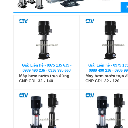
Giá: Liên hệ - 0975 135 635 -
Giá: Liên hệ - 0975 135
0989 490 236 - 0936 995 663
0989 490 236 - 0936 99
Máy bơm nước trục đứng
Máy bơm nước trục 
CNP CDL 32 - 140
CNP CDL 32 - 120