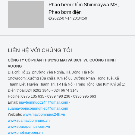
Phao bơm chìm Shinmaywa MS, Phao bơm điện
2022-07-14 20:34:50
LIÊN HỆ VỚI CHÚNG TÔI
CÔNG TY CỔ PHẦN THƯƠNG MẠI VÀ DỊCH VỤ CƯỜNG THỊNH
VƯƠNG
Địa chỉ: Tổ 12, phường Yên Nghĩa, Hà Đông, Hà Nội
Showroom: Xưởng sửa chữa: Km số 03 Đường Phan Trọng Tuệ, Xã
Thanh Liệt, Huyện Thanh Trì, TP. Hà Nội (Trong Tổng Kho Kim Khí Số 1)
Điện thoại:024 6292 3846 - 024 6674 3148
Hotline: 0975 135 635 - 0989 490 236 - 0936 995 663
Email:
maybomnuoc24h@gmail.com -
suamaybomcongnghiep@gmail.com
Website:
www.maybomnuoc24h.vn
www.suamaybomnuoc.vn
www.ebarapumps.com.vn
www.photmaybom.vn