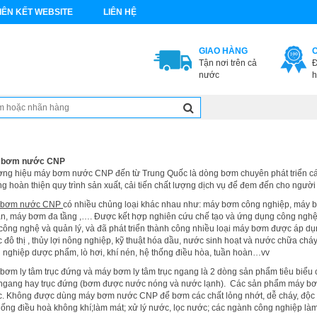
IÊN KẾT WEBSITE
LIÊN HỆ
GIAO HÀNG
Tận nơi trên cả
Đ
nước
h
 bơm nước CNP
ng hiệu
máy bơm nước CNP
đến từ Trung Quốc là dòng bơm chuyên phát triển c
g hoàn thiện quy trình sản xuất, cải tiến chất lượng dịch vụ để đem đến cho ngườ
 bơm nước CNP
có nhiều chủng loại khác nhau như: máy bơm công nghiệp, máy 
n, máy bơm đa tầng ,…. Được kết hợp nghiên cứu chế tạo và ứng dụng công nghệ h
công nghệ và quản lý, và đã phát triển thành công nhiều loại máy bơm được áp d
 đô thị , thủy lợi nông nghiệp, kỹ thuật hóa dầu, nước sinh hoạt và nước chữa chá
 nghiệp dược phẩm, lò hơi, khí nén, hệ thống điều hòa, tuần hoàn…vv
bơm ly tâm trục đứng và máy bơm ly tâm trục ngang là 2 dòng sản phẩm tiêu biể
 ngang hay trục đứng (bơm được nước nóng và nước lạnh). Các sản phẩm máy bơm
. Không được dùng máy bơm nước CNP để bơm các chất lỏng nhớt, dễ cháy, độc 
hống điều hoà không khí;làm mát; xử lý nước, lọc nước; các ngành công nghiệp là