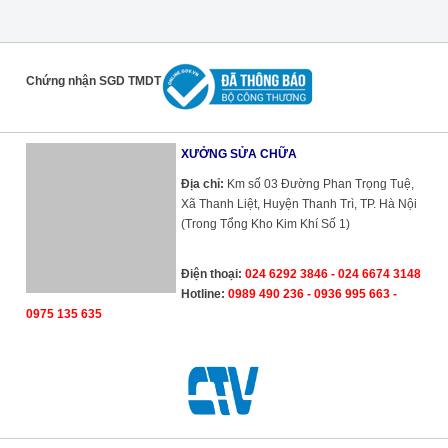
Chứng nhận SGD TMDT
XƯỞNG SỬA CHỮA
Địa chỉ:
Km số 03 Đường Phan Trọng Tuệ,
Xã Thanh Liệt, Huyện Thanh Trì, TP. Hà Nội
(Trong Tổng Kho Kim Khí Số 1)
Điện thoại:
024 6292 3846 - 024 6674 3148
Hotline:
0989 490 236 - 0936 995 663 -
0975 135 635
Cường Thịnh Vương
8.8
/
10
6868
Phiếu Bầu