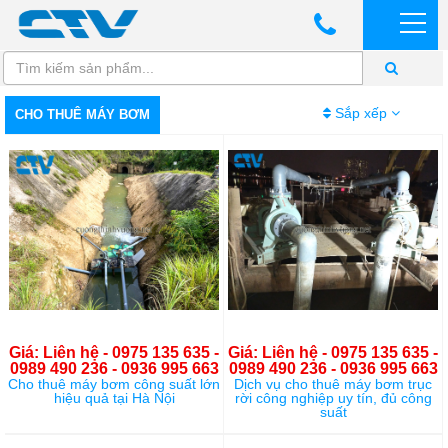
Sắp xếp
CHO THUÊ MÁY BƠM
Giá: Liên hệ - 0975 135 635 -
Giá: Liên hệ - 0975 135 635 -
0989 490 236 - 0936 995 663
0989 490 236 - 0936 995 663
Cho thuê máy bơm công suất lớn
Dịch vụ cho thuê máy bơm trục
hiệu quả tại Hà Nội
rời công nghiệp uy tín, đủ công
suất