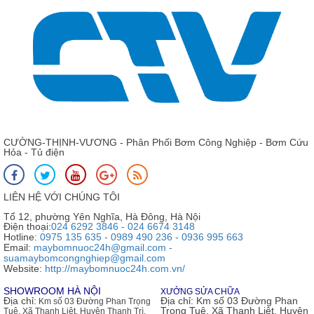
CƯỜNG-THỊNH-VƯƠNG - Phân Phối Bơm Công Nghiệp - Bơm Cứu
Hỏa - Tủ điện
LIÊN HỆ VỚI CHÚNG TÔI
Tổ 12, phường Yên Nghĩa, Hà Đông, Hà Nội
Điện thoại:
024 6292 3846 - 024 6674 3148
Hotline:
0975 135 635 - 0989 490 236 - 0936 995 663
Email:
maybomnuoc24h@gmail.com -
suamaybomcongnghiep@gmail.com
Website:
http://maybomnuoc24h.com.vn/
SHOWROOM HÀ NỘI
XƯỞNG SỬA CHỮA
Địa chỉ:
Địa chỉ:
Km số 03 Đường Phan
Km số 03 Đường Phan Trọng
Trọng Tuệ, Xã Thanh Liệt, Huyện
Tuệ, Xã Thanh Liệt, Huyện Thanh Trì,