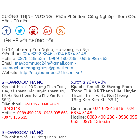
CƯỜNG-THỊNH-VƯƠNG - Phân Phối Bơm Công Nghiệp - Bơm Cứu
Hỏa - Tủ điện
LIÊN HỆ VỚI CHÚNG TÔI
Tổ 12, phường Yên Nghĩa, Hà Đông, Hà Nội
Điện thoại:
024 6292 3846 - 024 6674 3148
Hotline:
0975 135 635 - 0989 490 236 - 0936 995 663
Email:
maybomnuoc24h@gmail.com -
suamaybomcongnghiep@gmail.com
Website:
http://maybomnuoc24h.com.vn/
SHOWROOM HÀ NỘI
XƯỞNG SỬA CHỮA
Địa chỉ:
Địa chỉ:
Km số 03 Đường Phan
Km số 03 Đường Phan Trọng
Trọng Tuệ, Xã Thanh Liệt, Huyện
Tuệ, Xã Thanh Liệt, Huyện Thanh Trì,
Thanh Trì, TP. Hà Nội (Trong
TP. Hà Nội (Trong Tổng Kho Kim Khí
Tổng Kho Kim Khí Số 1)
Số 1)
Điện thoại:
024 6292 3846 - 024
Điện thoại:
024 6292 3846 - 024
6674 3148
Hotline:
6674 3148
0989 490 236 - 0936 995 663
Hotline:
0989 490 236 - 0936 995
- 0975 135 635
663 - 0975 135 635
SHOWROOM HÀ NỘI
Địa chỉ:
Km số 03 Đường Phan Trọng