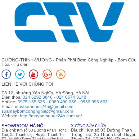
CƯỜNG-THỊNH-VƯƠNG - Phân Phối Bơm Công Nghiệp - Bơm Cứu
Hỏa - Tủ điện
LIÊN HỆ VỚI CHÚNG TÔI
Tổ 12, phường Yên Nghĩa, Hà Đông, Hà Nội
Điện thoại:
024 6292 3846 - 024 6674 3148
Hotline:
0975 135 635 - 0989 490 236 - 0936 995 663
Email:
maybomnuoc24h@gmail.com -
suamaybomcongnghiep@gmail.com
Website:
http://maybomnuoc24h.com.vn/
SHOWROOM HÀ NỘI
XƯỞNG SỬA CHỮA
Địa chỉ:
Địa chỉ:
Km số 03 Đường Phan
Km số 03 Đường Phan Trọng
Trọng Tuệ, Xã Thanh Liệt, Huyện
Tuệ, Xã Thanh Liệt, Huyện Thanh Trì,
Thanh Trì, TP. Hà Nội (Trong