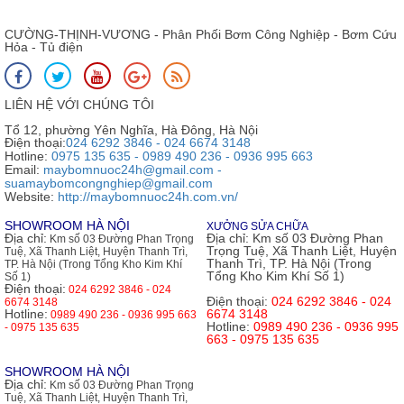
CƯỜNG-THỊNH-VƯƠNG - Phân Phối Bơm Công Nghiệp - Bơm Cứu
Hỏa - Tủ điện
LIÊN HỆ VỚI CHÚNG TÔI
Tổ 12, phường Yên Nghĩa, Hà Đông, Hà Nội
Điện thoại:
024 6292 3846 - 024 6674 3148
Hotline:
0975 135 635 - 0989 490 236 - 0936 995 663
Email:
maybomnuoc24h@gmail.com -
suamaybomcongnghiep@gmail.com
Website:
http://maybomnuoc24h.com.vn/
SHOWROOM HÀ NỘI
XƯỞNG SỬA CHỮA
Địa chỉ:
Địa chỉ:
Km số 03 Đường Phan
Km số 03 Đường Phan Trọng
Trọng Tuệ, Xã Thanh Liệt, Huyện
Tuệ, Xã Thanh Liệt, Huyện Thanh Trì,
Thanh Trì, TP. Hà Nội (Trong
TP. Hà Nội (Trong Tổng Kho Kim Khí
Tổng Kho Kim Khí Số 1)
Số 1)
Điện thoại:
024 6292 3846 - 024
Điện thoại:
024 6292 3846 - 024
6674 3148
Hotline:
6674 3148
0989 490 236 - 0936 995 663
Hotline:
0989 490 236 - 0936 995
- 0975 135 635
663 - 0975 135 635
SHOWROOM HÀ NỘI
Địa chỉ:
Km số 03 Đường Phan Trọng
Tuệ, Xã Thanh Liệt, Huyện Thanh Trì,