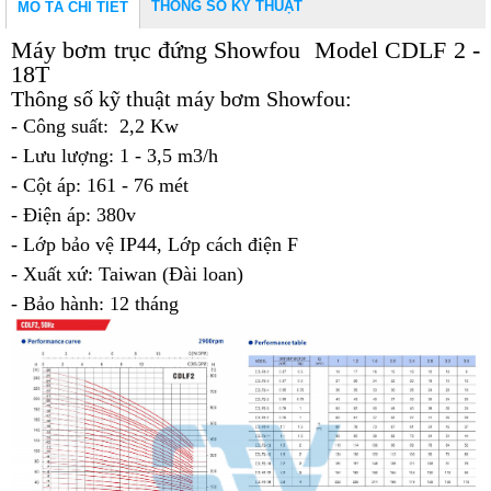
THÔNG SỐ KỸ THUẬT
MÔ TẢ CHI TIẾT
Máy bơm trục đứng Showfou Model CDLF 2 -
18T
Thông số kỹ thuật máy bơm Showfou:
- Công suất: 2,2 Kw
- Lưu lượng: 1 - 3,5 m3/h
- Cột áp: 161 - 76 mét
- Điện áp: 380v
- Lớp bảo vệ IP44, Lớp cách điện F
- Xuất xứ: Taiwan (Đài loan)
- Bảo hành: 12 tháng