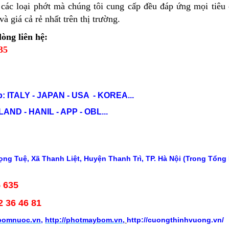
ả các loại phớt mà chúng tôi cung cấp đều đáp ứng mọi tiêu
à giá cả rẻ nhất trên thị trường.
òng liên hệ:
35
: ITALY - JAPAN - USA - KOREA...
ND - HANIL - APP - OBL...
ng Tuệ, Xã Thanh Liệt, Huyện Thanh Trì, TP. Hà Nội (Trong Tổng
5 635
2 36 46 81
ybomnuoc.vn
,
http://photmaybom.vn
,
http://cuongthinhvuong.vn/