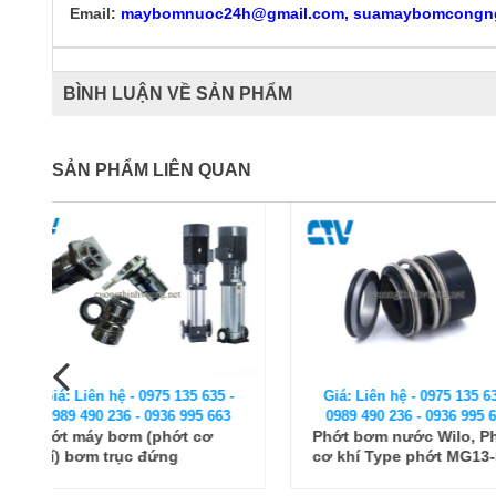
Email:
maybomnuoc24h@gmail.com, suamaybomcongn
BÌNH LUẬN VỀ SẢN PHẨM
SẢN PHẨM LIÊN QUAN
Giá: Liên hệ - 0975 135 635 -
Giá: Liên hệ - 0975
0989 490 236 - 0936 995 663
0989 490 236 - 093
Phớt bơm nước Wilo, Phớt
Phớt máy bơm Sta
cơ khí Type phớt MG13-50
(Phớt cao)