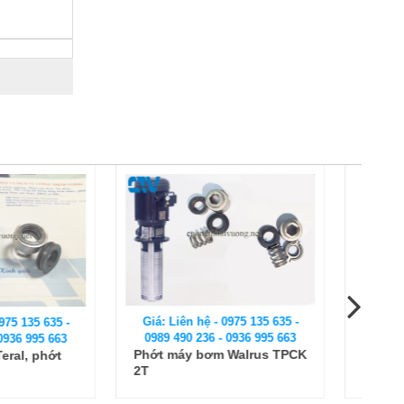
 hệ - 0975 135 635 -
Giá: Liên hệ - 0975 135 635 -
 236 - 0936 995 663
0989 490 236 - 0936 995 663
 bơm Walrus TPCK
Phớt máy bơm (Phớt cơ
khí) Dragon DVM 12-80