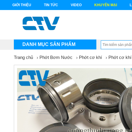
GIỚI THIỆU
TIN TỨC
VIDEO
KHUYẾN MẠI
L
DANH MỤC SẢN PHẨM
Trang chủ
Phớt Bơm Nước
Phớt cơ khí
Phớt cơ kh