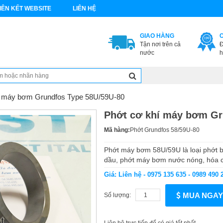
IÊN KẾT WEBSITE
LIÊN HỆ
GIAO HÀNG
Tận nơi trên cả
Đ
nước
h
í máy bơm Grundfos Type 58U/59U-80
Phớt cơ khí máy bơm Gr
Mã hàng:
Phớt Grundfos 58/59U-80
Phớt máy bơm 58U/59U là loại phớt 
dầu, phớt máy bơm nước nóng, hóa c
Giá: Liên hệ - 0975 135 635 - 0989 490 
MUA NGAY
Số lượng: