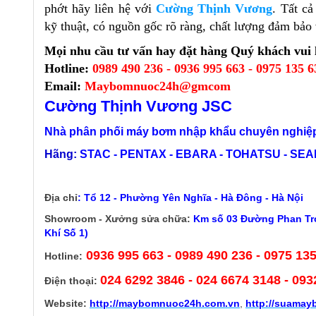
phớt hãy liên hệ với
Cường Thịnh Vương
. Tất c
kỹ thuật, có nguồn gốc rõ ràng, chất lượng đảm bảo v
Mọi nhu cầu tư vấn hay đặt hàng Quý khách vui l
Hotline:
0989 490 236 - 0936 995 663 - 0975 135 6
Email:
Maybomnuoc24h@gmcom
Cường Thịnh Vương JSC
Nhà phân phối máy bơm nhập khẩu chuyên nghiệp
Hãng:
STAC - PENTAX - EBARA - TOHATSU - SEALA
Địa chỉ
:
Tổ 12 - Phường Yên Nghĩa - Hà Đông - Hà Nội
Showroom - Xưởng sửa chữa:
Km số 03 Đường Phan Trọ
Khí Số 1)
0936 995 663 - 0989 490 236 - 0975 13
Hotline:
024 6292 3846
- 024 6674 3148 - 093
Điện thoại:
Website:
http://
maybomnuoc24h.com.vn
,
http://suama