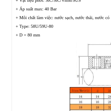
+ Vật liệu phớt: SiC/SiC/Viton/SUS
+ Áp suất max: 40 Bar
+ Môi chất làm việc: nước sạch, nước thải, nước có
+ Type: 58U/59U-80
+ D = 80 mm