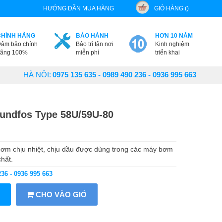
HƯỚNG DẪN MUA HÀNG
GIỎ HÀNG ()
CHÍNH HÃNG
BẢO HÀNH
HƠN 10 NĂM
ảm bảo chính
Bảo trì tận nơi
Kinh nghiệm
ãng 100%
miễn phí
triển khai
HÀ NỘI:
0975 135 635 - 0989 490 236 - 0936 995 663
undfos Type 58U/59U-80
bơm chịu nhiệt, chịu dầu được dùng trong các máy bơm
hất.
236 - 0936 995 663
CHO VÀO GIỎ