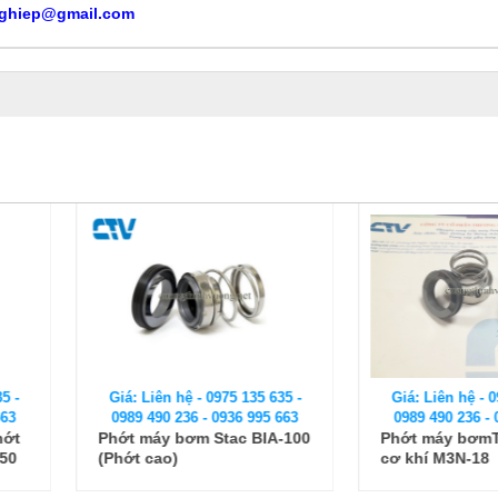
ghiep@gmail.com
Giá: Liên
 135 635 -
Giá: Liên hệ - 0975 135 635 -
0989 490
6 995 663
0989 490 236 - 0936 995 663
Phớt máy
c BIA-100
Phớt máy bơmTeral, phớt
2T
cơ khí M3N-18