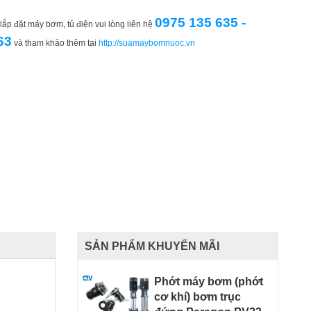
0975 135 635 -
ắp đặt máy bơm, tủ điện vui lòng liên hệ
63
và tham khảo thêm tại
http://suamaybomnuoc.vn
SẢN PHẨM KHUYẾN MÃI
Phớt máy bơm (phớt
cơ khí) bơm trục