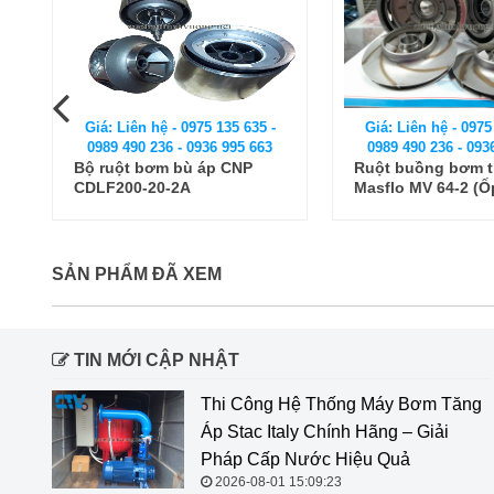
Giá: Liên hệ - 0975 135 635 -
Giá: Liên hệ - 0975
0989 490 236 - 0936 995 663
0989 490 236 - 093
Bộ ruột bơm bù áp CNP
Ruột buồng bơm t
CDLF200-20-2A
Masflo MV 64-2 (Ố
bơm)
SẢN PHẨM ĐÃ XEM
TIN MỚI CẬP NHẬT
Thi Công Hệ Thống Máy Bơm Tăng
Áp Stac Italy Chính Hãng – Giải
Pháp Cấp Nước Hiệu Quả
2026-08-01 15:09:23