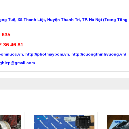
ng Tuệ, Xã Thanh Liệt, Huyện Thanh Trì, TP. Hà Nội (Trong Tổng
5 635
2 36 46 81
ybomnuoc.vn
,
http://photmaybom.vn
,
http://cuongthinhvuong.vn/
ghiep@gmail.com