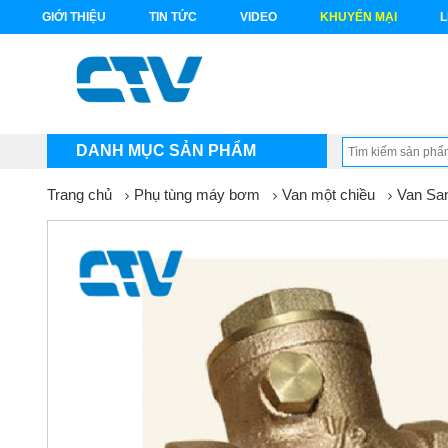
GIỚI THIỆU
TIN TỨC
VIDEO
KHUYẾN MẠI
L
DANH MỤC SẢN PHẨM
Trang chủ
Phụ tùng máy bơm
Van một chiều
Van Sa