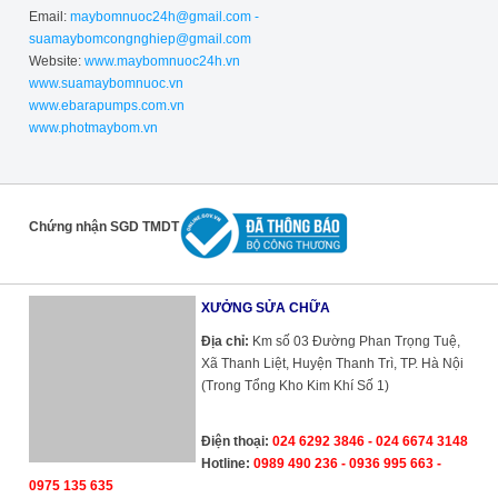
Email:
maybomnuoc24h@gmail.com -
suamaybomcongnghiep@gmail.com
Website:
www.maybomnuoc24h.vn
www.suamaybomnuoc.vn
www.ebarapumps.com.vn
www.photmaybom.vn
Chứng nhận SGD TMDT
XƯỞNG SỬA CHỮA
Địa chỉ:
Km số 03 Đường Phan Trọng Tuệ,
Xã Thanh Liệt, Huyện Thanh Trì, TP. Hà Nội
(Trong Tổng Kho Kim Khí Số 1)
Điện thoại:
024 6292 3846 - 024 6674 3148
Hotline:
0989 490 236 - 0936 995 663 -
0975 135 635