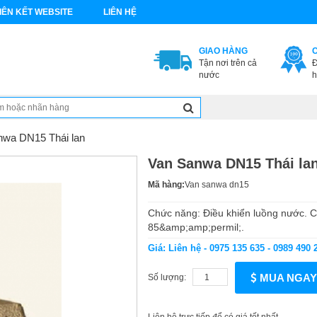
IÊN KẾT WEBSITE
LIÊN HỆ
GIAO HÀNG
Tận nơi trên cả
Đ
nước
h
nwa DN15 Thái lan
Van Sanwa DN15 Thái la
Mã hàng:
Van sanwa dn15
Chức năng: Điều khiển luồng nước. C
85&amp;amp;permil;.
Giá: Liên hệ - 0975 135 635 - 0989 490 
MUA NGAY
Số lượng: