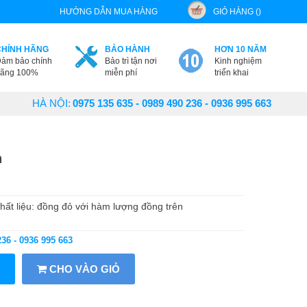
HƯỚNG DẪN MUA HÀNG
GIỎ HÀNG ()
CHÍNH HÃNG
BẢO HÀNH
HƠN 10 NĂM
ảm bảo chính
Bảo trì tận nơi
Kinh nghiệm
ãng 100%
miễn phí
triển khai
HÀ NỘI:
0975 135 635 - 0989 490 236 - 0936 995 663
n
hất liệu: đồng đỏ với hàm lượng đồng trên
236 - 0936 995 663
CHO VÀO GIỎ