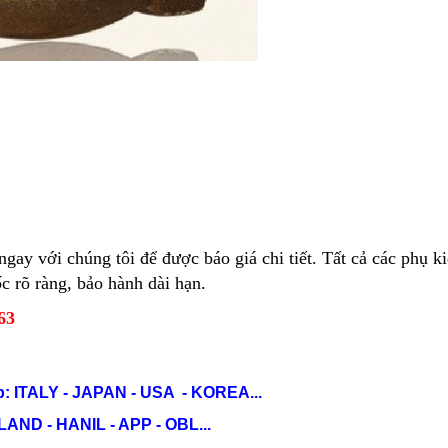
gay với chúng tôi để được báo giá chi tiết. Tất cả các phụ k
 rõ ràng, bảo hành dài hạn.
663
: ITALY - JAPAN - USA - KOREA...
ND - HANIL - APP - OBL...