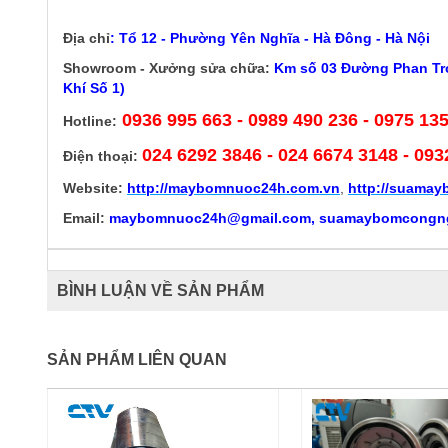
Địa chỉ
:
Tổ 12 - Phường Yên Nghĩa - Hà Đông - Hà Nội
Showroom - Xưởng sửa chữa:
Km số 03 Đường Phan Trọ
Khí Số 1)
0936 995 663 - 0989 490 236 - 0975 13
Hotline:
024 6292 3846
- 024 6674 3148 - 093
Điện thoại:
Website:
http://
maybomnuoc24h.com.vn
,
http://suama
Email:
maybomnuoc24h@gmail.com, suamaybomcongn
BÌNH LUẬN VỀ SẢN PHẨM
SẢN PHẨM LIÊN QUAN