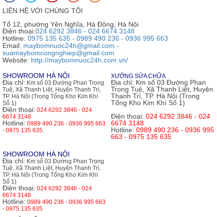
LIÊN HỆ VỚI CHÚNG TÔI
Tổ 12, phường Yên Nghĩa, Hà Đông, Hà Nội
Điện thoại:
024 6292 3846 - 024 6674 3148
Hotline:
0975 135 635 - 0989 490 236 - 0936 995 663
Email:
maybomnuoc24h@gmail.com -
suamaybomcongnghiep@gmail.com
Website:
http://maybomnuoc24h.com.vn/
SHOWROOM HÀ NỘI
XƯỞNG SỬA CHỮA
Địa chỉ:
Địa chỉ:
Km số 03 Đường Phan
Km số 03 Đường Phan Trọng
Trọng Tuệ, Xã Thanh Liệt, Huyện
Tuệ, Xã Thanh Liệt, Huyện Thanh Trì,
Thanh Trì, TP. Hà Nội (Trong
TP. Hà Nội (Trong Tổng Kho Kim Khí
Tổng Kho Kim Khí Số 1)
Số 1)
Điện thoại:
024 6292 3846 - 024
Điện thoại:
024 6292 3846 - 024
6674 3148
Hotline:
6674 3148
0989 490 236 - 0936 995 663
Hotline:
0989 490 236 - 0936 995
- 0975 135 635
663 - 0975 135 635
SHOWROOM HÀ NỘI
Địa chỉ:
Km số 03 Đường Phan Trọng
Tuệ, Xã Thanh Liệt, Huyện Thanh Trì,
TP. Hà Nội (Trong Tổng Kho Kim Khí
Số 1)
Điện thoại:
024 6292 3846 - 024
6674 3148
Hotline:
0989 490 236 - 0936 995 663
- 0975 135 635