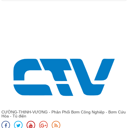
Giá: Liên hệ - 0975 135 635 - 0989 490 236 - 0936 995
663
Phớt bơm nước Wilo, Phớt cơ khí Type phớt MG13-50
CƯỜNG-THỊNH-VƯƠNG - Phân Phối Bơm Công Nghiệp - Bơm Cứu
Hỏa - Tủ điện